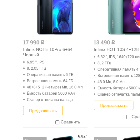
17 990
13 490
q
q
Infinix NOTE 10Pro 6+64
Infinix HOT 10S 4+12
Черный
6.82 ", IPS, 1640x720 пи
6.95 ", IPS
8, 2 ГГц
8, 2.05 ГГц
Оперативная память 4
Оперативная память 6 ГБ
Встроенная память 128
Встроенная память 64 ГБ
48.0 Мп, 8.0 Мп
48+8+5+2 (четыре) Мп, 16.0 Мп
Ёмкость батареи 5000 
Ёмкость батареи 5000 мАч
Cканер отпечатка паль
Cканер отпечатка пальца
Предзаказать
Предзаказать
Сра
Сравнить
6.82"