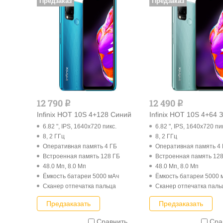
Предзаказ
Предзаказ
12 790
12 490
q
q
Infinix HOT 10S 4+128 Синий
Infinix HOT 10S 4+64
6.82 ", IPS, 1640x720 пикс.
6.82 ", IPS, 1640x720 пи
8, 2 ГГц
8, 2 ГГц
Оперативная память 4 ГБ
Оперативная память 4
Встроенная память 128 ГБ
Встроенная память 128
48.0 Мп, 8.0 Мп
48.0 Мп, 8.0 Мп
Ёмкость батареи 5000 мАч
Ёмкость батареи 5000 
Cканер отпечатка пальца
Cканер отпечатка паль
Предзаказать
Предзаказать
Сравнить
Сра