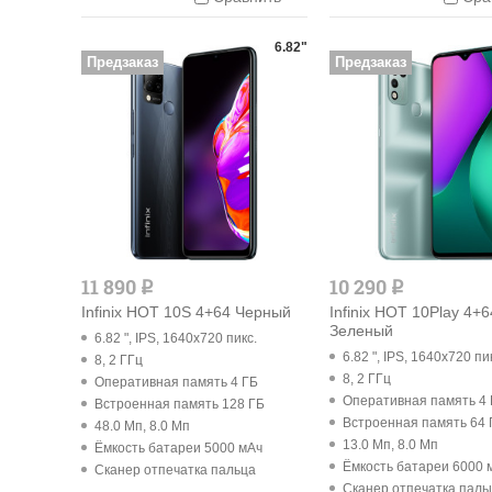
6.82"
Предзаказ
Предзаказ
11 890
10 290
q
q
Infinix HOT 10S 4+64 Черный
Infinix HOT 10Play 4+6
Зеленый
6.82 ", IPS, 1640x720 пикс.
6.82 ", IPS, 1640x720 пи
8, 2 ГГц
8, 2 ГГц
Оперативная память 4 ГБ
Оперативная память 4
Встроенная память 128 ГБ
Встроенная память 64 
48.0 Мп, 8.0 Мп
13.0 Мп, 8.0 Мп
Ёмкость батареи 5000 мАч
Ёмкость батареи 6000 
Cканер отпечатка пальца
Cканер отпечатка паль