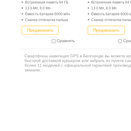
Встроенная память 64 ГБ
Встроенная память 64 
13.0 Мп, 8.0 Мп
13.0 Мп, 8.0 Мп
Ёмкость батареи 6000 мАч
Ёмкость батареи 6000 
Cканер отпечатка пальца
Cканер отпечатка паль
Предзаказать
Предзаказать
Сравнить
Сра
Смартфоны навигация GPS в Белгороде вы можете куп
быстрой доставкой курьером или забрать из пункта с
более 11 моделей с официальной гарантией произво
заказом.