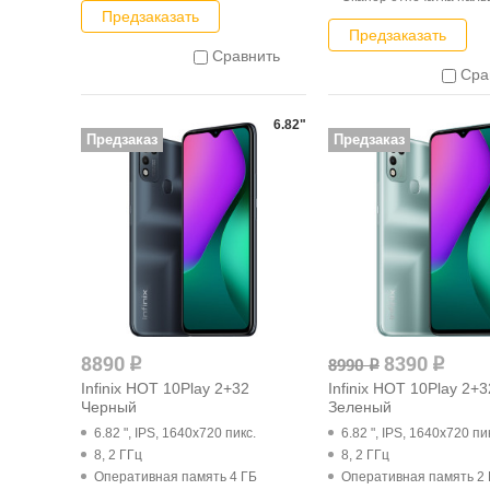
Предзаказать
Предзаказать
Сравнить
Сра
6.82"
Предзаказ
Предзаказ
8890
8390
8990
q
q
q
Infinix HOT 10Play 2+32
Infinix HOT 10Play 2+3
Черный
Зеленый
6.82 ", IPS, 1640x720 пикс.
6.82 ", IPS, 1640x720 пи
8, 2 ГГц
8, 2 ГГц
Оперативная память 4 ГБ
Оперативная память 2