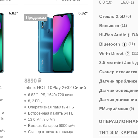
8.0
16.0
(10)
(1)
6.82"
6.82"
Стекло 2.5D
(6)
Предзаказ
Вспышка
(11)
Hi-Res Audio (LD
Bluetooth
(11)
Wi-Fi Direct
(11
3.5 мм mini Jack
Cканер отпечатк
8890
q
Датчик приближ
4
Infinix HOT 10Play 2+32 Синий
Датчик освещен
6.82 ", IPS, 1640x720 пикс.
Датчик движени
кс.
8, 2 ГГц
Оперативная память 4 ГБ
FM-приёмник
(9)
 ГБ
Встроенная память 64 ГБ
ГБ
13.0 Мп, 8.0 Мп
ОПЕРАЦИОННА
Ёмкость батареи 6000 мАч
мАч
Cканер отпечатка пальца
ТИП SIM КАРТ
ца