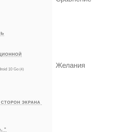
ЛЬ
ЦИОННОЙ
Желания
roid 10 Go
(4)
 СТОРОН ЭКРАНА
А,
"