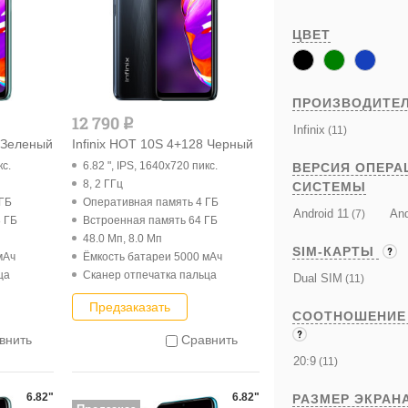
ЦВЕТ
ПРОИЗВОДИТЕ
12 790
q
Infinix
(11)
8 Зеленый
Infinix HOT 10S 4+128 Черный
кс.
6.82 ", IPS, 1640x720 пикс.
ВЕРСИЯ ОПЕРА
8, 2 ГГц
СИСТЕМЫ
 ГБ
Оперативная память 4 ГБ
Android 11
And
(7)
 ГБ
Встроенная память 64 ГБ
48.0 Мп, 8.0 Мп
SIM-КАРТЫ
мАч
Ёмкость батареи 5000 мАч
ца
Cканер отпечатка пальца
Dual SIM
(11)
Предзаказать
СООТНОШЕНИЕ
внить
Сравнить
20:9
(11)
6.82"
6.82"
РАЗМЕР ЭКРАН