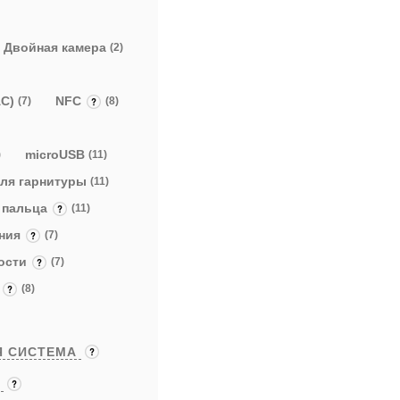
Двойная камера
(2)
AC)
NFC
(7)
(8)
microUSB
)
(11)
 для гарнитуры
(11)
а пальца
(11)
ения
(7)
ности
(7)
я
(8)
Я СИСТЕМА
Ы