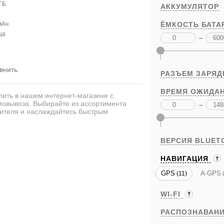
ГБ
АККУМУЛЯТОР
мАч
ЁМКОСТЬ БАТА
ца
–
внить
РАЗЪЕМ ЗАРЯД
ВРЕМЯ ОЖИДАН
ить в нашем интернет-магазине с
амовывоза. Выбирайте из ассортимента
–
дителя и наслаждайтесь быстрым
ВЕРСИЯ BLUET
НАВИГАЦИЯ
GPS
A-GPS
(11)
(
WI-FI
РАСПОЗНАВАНИ