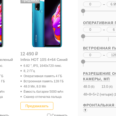
Предзаказ
–
ОПЕРАТИВНАЯ 
–
ВСТРОЕННАЯ П
12 490
q
–
 Зеленый
Infinix HOT 10S 4+64 Синий
кс.
6.82 ", IPS, 1640x720 пикс.
8, 2 ГГц
РАЗРЕШЕНИЕ 
 ГБ
Оперативная память 4 ГБ
КАМЕРЫ,
МП
 ГБ
Встроенная память 128 ГБ
48.0 Мп, 8.0 Мп
48.0
13.0
(6)
(4)
мАч
Ёмкость батареи 5000 мАч
48+8+5+2 (четыре)
(1
ца
Cканер отпечатка пальца
ФРОНТАЛЬНАЯ
Предзаказать
внить
Сравнить