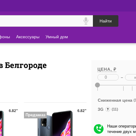
Найти
фоны
Аксессуары
Умный дом
в Белгороде
ЦЕНА, ₽
–
Сниженная цена
(
3G
(11)
6.82"
6.82"
Предзаказ
Наши операторы
течение двух 