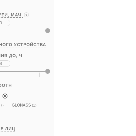
РЕИ,
МАЧ
НОГО УСТРОЙСТВА
ИЯ ДО,
Ч
OOTH
GLONASS
7)
(1)
Е ЛИЦ