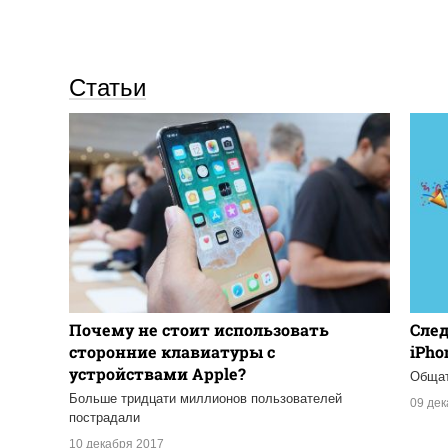
Статьи
Почему не стоит использовать
След
сторонние клавиатуры с
iPho
устройствами Apple?
Общат
Больше тридцати миллионов пользователей
09 де
пострадали
10 декабря 2017