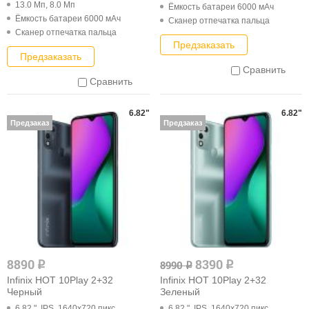
13.0 Мп, 8.0 Мп
Ёмкость батареи 6000 мАч
Ёмкость батареи 6000 мАч
Cканер отпечатка пальца
Cканер отпечатка пальца
Предзаказать
Предзаказать
Сравнить
Сравнить
6.82"
6.82"
Предзаказ
Предзаказ
8890
8390
8990
q
q
q
Infinix HOT 10Play 2+32
Infinix HOT 10Play 2+32
Черный
Зеленый
6.82 ", IPS, 1640x720 пикс.
6.82 ", IPS, 1640x720 пикс.