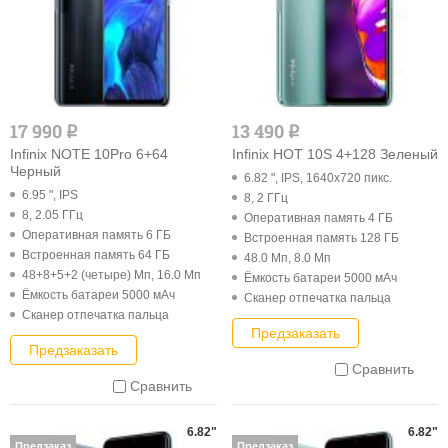
17 990
13 490
q
q
Infinix NOTE 10Pro 6+64
Infinix HOT 10S 4+128 Зеленый
Черный
6.82 ", IPS, 1640x720 пикс.
6.95 ", IPS
8, 2 ГГц
8, 2.05 ГГц
Оперативная память 4 ГБ
Оперативная память 6 ГБ
Встроенная память 128 ГБ
Встроенная память 64 ГБ
48.0 Мп, 8.0 Мп
48+8+5+2 (четыре) Мп, 16.0 Мп
Ёмкость батареи 5000 мАч
Ёмкость батареи 5000 мАч
Cканер отпечатка пальца
Cканер отпечатка пальца
Предзаказать
Предзаказать
Сравнить
Сравнить
6.82"
6.82"
Предзаказ
Предзаказ