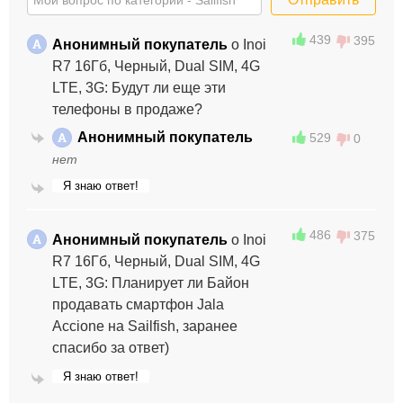
439
395
А
Анонимный покупатель
о Inoi
R7 16Гб, Черный, Dual SIM, 4G
LTE, 3G: Будут ли еще эти
телефоны в продаже?
А
Анонимный покупатель
529
0
нет
Я знаю ответ!
Отправить
486
375
А
Анонимный покупатель
о Inoi
R7 16Гб, Черный, Dual SIM, 4G
LTE, 3G: Планирует ли Байон
продавать смартфон Jala
Accione на Sailfish, заранее
спасибо за ответ)
Я знаю ответ!